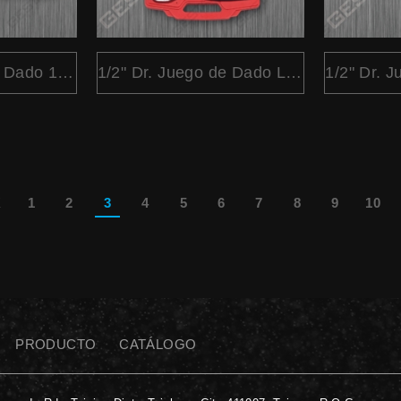
1/2" Dr. Juego de Dado 12Pc.
1/2" Dr. Juego de Dado Largo 6 Pt. Métrico 14 Pc.
K
1
2
3
4
5
6
7
8
9
10
PRODUCTO
CATÁLOGO