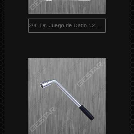
3/4" Dr. Juego de Dado 12 Pt. SAE 26 Pc. (Cabeza Pera)​