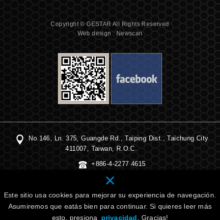
Copyright © GESTAR All Rights Reserved
Web design : Newscan
No.146, Ln. 375, Guangde Rd., Taiping Dist., Taichung City
411007, Taiwan, R.O.C.
+886-4-2277 4615
×
+886-4-2391 2560
service@gestartec.com
Este sitio usa cookies para mejorar su experiencia de navegación.
Asumiremos que eatás bien para continuar. Si quieres leer más
esto, presiona
privacidad
. Gracias!
r