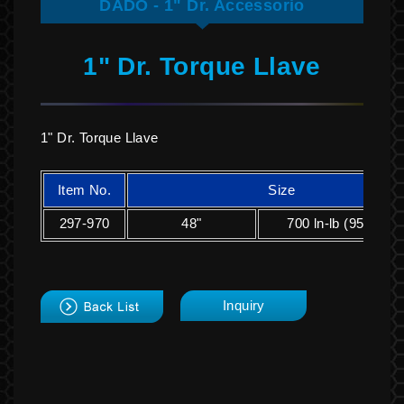
DADO - 1" Dr. Accessorio
1" Dr. Torque Llave
1" Dr. Torque Llave
Item No.
Size
297-970
48"
700 ln-lb (950 N-m
back
Inquiry